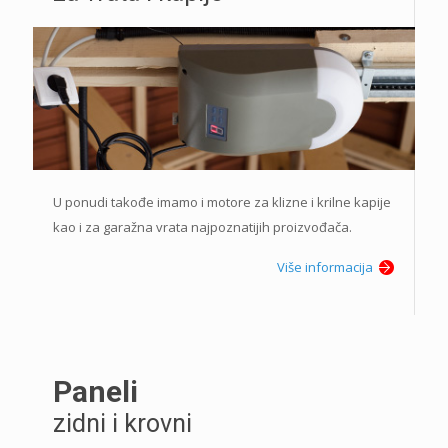
U ponudi takođe imamo i motore za klizne i krilne kapije
kao i za garažna vrata najpoznatijih proizvođača.
Više informacija
Paneli
zidni i krovni