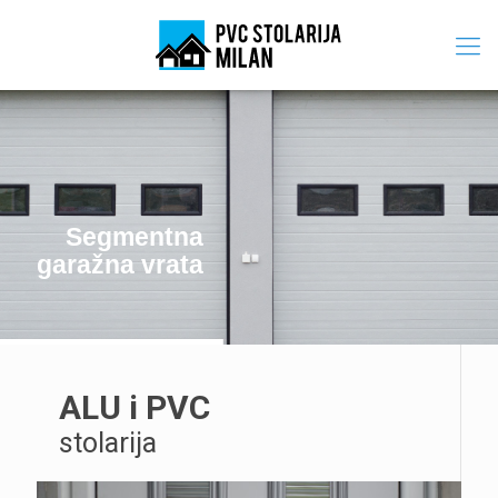
Segmentna
garažna vrata
ALU i PVC
stolarija