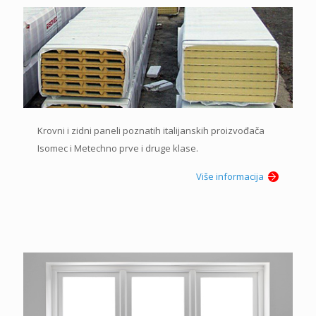
Krovni i zidni paneli poznatih italijanskih proizvođača
Isomec i Metechno prve i druge klase.
Više informacija